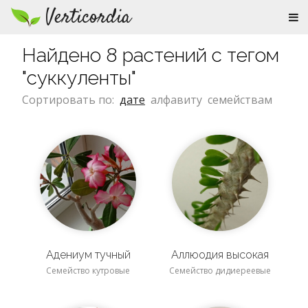
Verticordia
Найдено 8 растений с тегом
"суккуленты"
Сортировать по:
дате
алфавиту
семействам
Адениум тучный
Аллюодия высокая
Семейство кутровые
Семейство дидиереевые