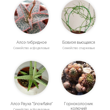
Алоэ гибридное
Бовиэя вьющаяся
Семейство асфоделовые
Семейство спаржевые
Алоэ Рауха "Snowflake"
Горноколосник
колючий
Семейство асфоделовые