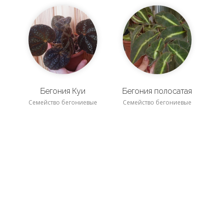
Бегония Куи
Бегония полосатая
Семейство бегониевые
Семейство бегониевые
Бегония изменчивая
Бегония пятнистая