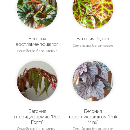
Бегония
Бегония Раджа
воспламеняющаяся
Семейство бегониевые
Семейство бегониевые
Бегония
Бегония
птеридиформис "Red
тростниковидная "Pink
Form"
Minx"
Семейство бегониевые
Семейство бегониевые