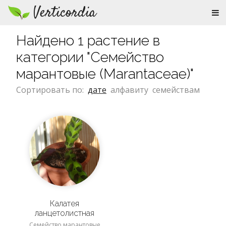
Verticordia
Найдено 1 растение в
категории "Семейство
марантовые (Marantaceae)"
Сортировать по:
дате
алфавиту
семействам
Калатея
ланцетолистная
Семейство марантовые