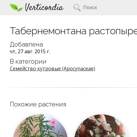
Verticordia
Табернемонтана растопыренн
Добавлена
чт, 27 авг. 2015 г.
В категории
Семейство кутровые (Apocynaceae)
Похожие растения