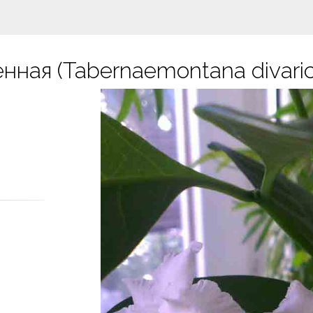
ая (Tabernaemontana divarica