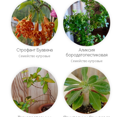
Строфант Буавена
Аликсия
бородатопестиковая
Семейство кутровые
Семейство кутровые