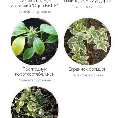
Трахелоспермум
Пахиподиум Саундерса
азиатский "Ogon Nishiki"
Семейство кутровые
Семейство кутровые
Пахиподиум
Барвинок большой
короткостебельный
Семейство кутровые
Семейство кутровые