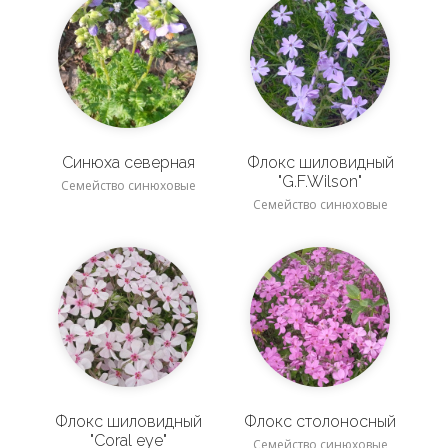
Синюха северная
Флокс шиловидный
"G.F.Wilson"
Семейство синюховые
Семейство синюховые
Флокс шиловидный
Флокс столоносный
"Coral eye"
Семейство синюховые